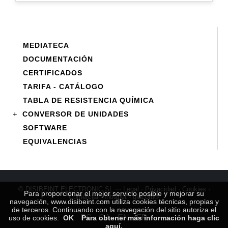
MEDIATECA
DOCUMENTACIÓN
CERTIFICADOS
TARIFA - CATÁLOGO
TABLA DE RESISTENCIA QUÍMICA
+
CONVERSOR DE UNIDADES
SOFTWARE
EQUIVALENCIAS
© DISIBEINT ELECTRONIC SL ···
Legal
·
Privacidad
·
Cookies
·
Para proporcionar el mejor servicio posible y mejorar su
Comercial
·
Intranet
-
glacom®
navegación, www.disibeint.com utiliza cookies técnicas, propias y
de terceros. Continuando con la navegación del sitio autoriza el
ES
CA
EN
FR
uso de cookies.
OK
Para obtener más información haga clic
aquí.