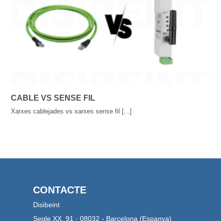
CABLE VS SENSE FIL
Xarxes cablejades vs xarxes sense fil [...]
CONTACTE
Disibeint
Segle XX, 91 · 08032 - Barcelona (Espanya)