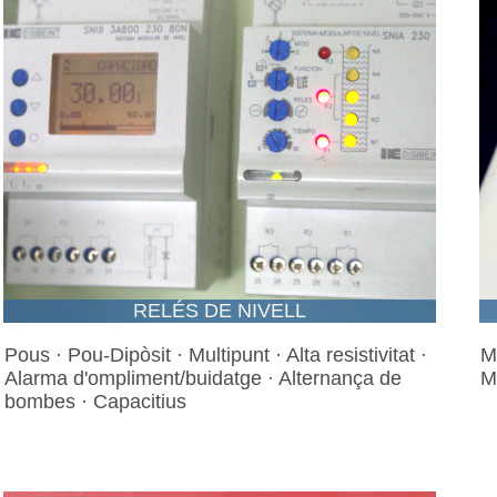
RELÉS DE NIVELL
Pous · Pou-Dipòsit · Multipunt · Alta resistivitat ·
M
Alarma d'ompliment/buidatge · Alternança de
M
bombes · Capacitius