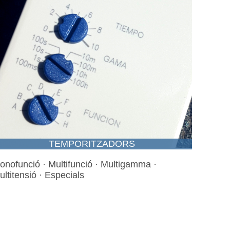
TEMPORITZADORS
onofunció · Multifunció · Multigamma ·
ultitensió · Especials