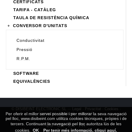
CERTIFICATS
TARIFA - CATÀLEG
TAULA DE RESISTÈNCIA QUÍMICA
+
CONVERSOR D'UNITATS
Conductivitat
Pressió
R.P.M.
SOFTWARE
EQUIVALÈNCIES
© DISIBEINT ELECTRONIC SL ···
Legal
·
Privacitat
·
Cookies
·
Comercial
·
facebook
-
glacom®
Per oferir el millor servei possible i per millorar la seva navegació
pel lloc, www.disibeint.com utilitza cookies tècniques, pròpies i de
tercers. Continuant la navegació pel lloc autoritza lús de les
ES
CA
EN
FR
cookies.
OK
Per tenir més informació, cliqui aquí.