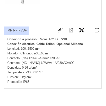
IMN RP PVDF
·
Conexión a proceso: Racor. 1/2" G. PVDF
·
Conexión eléctrica: Cable Teflón. Opcional Silicona
· Longitud: 100..3500 mm
· Flotador: Cilíndrico ø38x60 mm
· Contacto: (NA) 120W/VA-3A/250VCA/CC
· Contacto: (NC - NA/NC) 60W/VA-1A/230VCA/CC
· Densidad: 0,56 g/cm³
· Temperatura: -30..+125ºC
· Presión: 3 kg/cm²
· Protección IP65