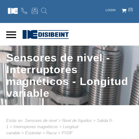
(0)
LOGIN
Sensores de nivel -
Interruptores
magnéticos - Longitud
variable
Estás en:
Sensores de nivel
>
Nivel de líquidos
>
Salida 0-
1
>
Interruptores magnéticos
>
Longitud
variable
>
Estándar
>
Racor
>
PVDF