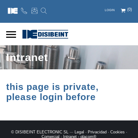
(0)
LOGIN
Intranet
this page is private,
please login before
© DISIBEINT ELECTRONIC SL ···
Legal
·
Privacidad
·
Cookies
·
Comercial
·
Intranet
-
glacom®