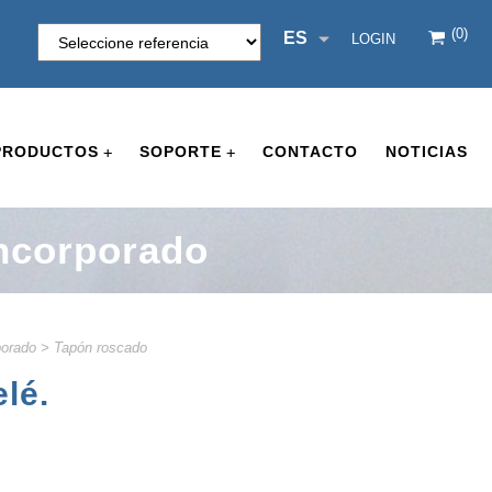
(0)
ES
LOGIN
PRODUCTOS
SOPORTE
CONTACTO
NOTICIAS
+
+
incorporado
porado
>
Tapón roscado
lé.