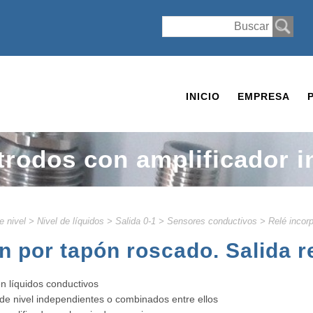
INICIO
EMPRESA
ctrodos con amplificador 
e nivel
>
Nivel de líquidos
>
Salida 0-1
>
Sensores conductivos
>
Relé incor
 por tapón roscado. Salida re
en líquidos conductivos
 de nivel independientes o combinados entre ellos