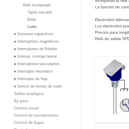
· Incorporan el relé
Relé incorporado
· La función de con
Tapón roscado
Brida
· Electrodos fabric
· Los electrodos pu
Cable
· Precios para long
Sensores capacitivos
· Relé de salida S
Interruptores magnéticos
Interruptores de flotador
Interrup. montaje lateral
Interruptores basculantes
Interruptor neumático
Interruptor de flujo
Sensor de tiempo de vuelo
Salida analógica
By-pass
Control visual
Control de inundaciones
Control de fugas