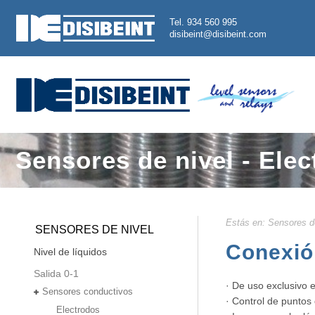
Tel. 934 560 995
disibeint@disibeint.com
Sensores de nivel - Ele
Estás en:
Sensores d
SENSORES DE NIVEL
Conexión
Nivel de líquidos
Salida 0-1
· De uso exclusivo 
Sensores conductivos
· Control de puntos
Electrodos