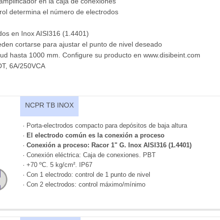
 amplificador en la caja de conexiones
trol determina el número de electrodos
ados en Inox AISI316 (1.4401)
eden cortarse para ajustar el punto de nivel deseado
itud hasta 1000 mm. Configure su producto en www.disibeint.com
PDT, 6A/250VCA
NCPR TB INOX
· Porta-electrodos compacto para depósitos de baja altura
·
El electrodo común es la conexión a proceso
·
Conexión a proceso: Racor 1" G. Inox AISI316 (1.4401)
· Conexión eléctrica: Caja de conexiones. PBT
· +70 ºC. 5 kg/cm². IP67
· Con 1 electrodo: control de 1 punto de nivel
· Con 2 electrodos: control máximo/mínimo