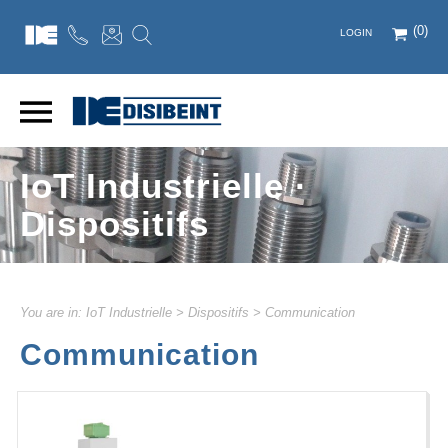
(0)
LOGIN
IoT Industrielle ·
Dispositifs
You are in:
IoT Industrielle
>
Dispositifs
>
Communication
Communication