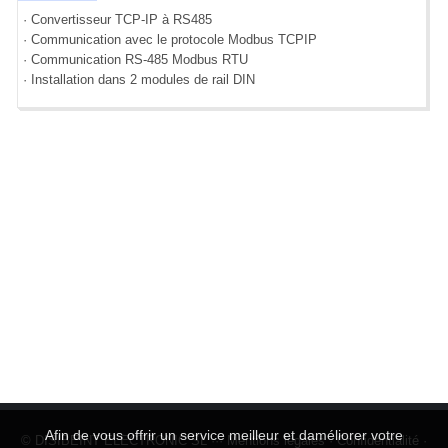
· Convertisseur TCP-IP à RS485
· Communication avec le protocole Modbus TCPIP
· Communication RS-485 Modbus RTU
· Installation dans 2 modules de rail DIN
Afin de vous offrir un service meilleur et daméliorer votre
© DISIBEINT ELECTRONIC SL ···
Mentions légales
·
Confidentialité
·